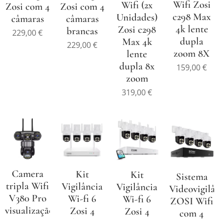
Wifi Zosi
Wifi (2x
Zosi com 4
Zosi com 4
c298 Max
Unidades)
câmaras
câmaras
4k lente
Zosi c298
brancas
229,00
€
dupla
Max 4k
229,00
€
zoom 8X
lente
dupla 8x
159,00
€
zoom
319,00
€
Camera
Kit
Kit
Sistema
tripla Wifi
Vigilância
Vigilância
Videovigilâ
V380 Pro
Wi-fi 6
Wi-fi 6
ZOSI Wifi
visualização
Zosi 4
Zosi 4
com 4