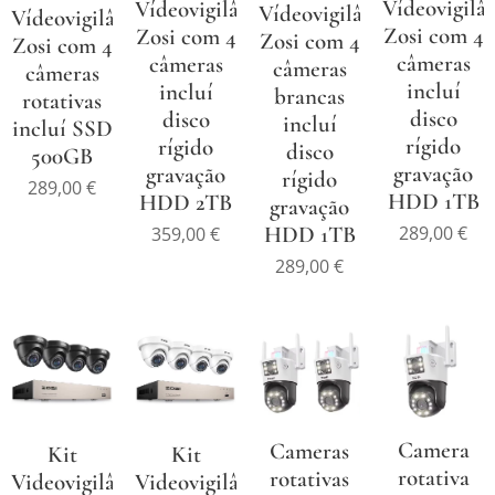
Vídeovigilâ
Vídeovigilância
Vídeovigilância
Vídeovigilância
Zosi com 4
Zosi com 4
Zosi com 4
Zosi com 4
câmeras
câmeras
câmeras
câmeras
incluí
incluí
brancas
rotativas
disco
disco
incluí
incluí SSD
rígido
rígido
disco
500GB
gravação
gravação
rígido
289,00
€
HDD 1TB
HDD 2TB
gravação
HDD 1TB
289,00
€
359,00
€
289,00
€
Camera
Cameras
Kit
Kit
rotativa
rotativas
Videovigilância
Videovigilância