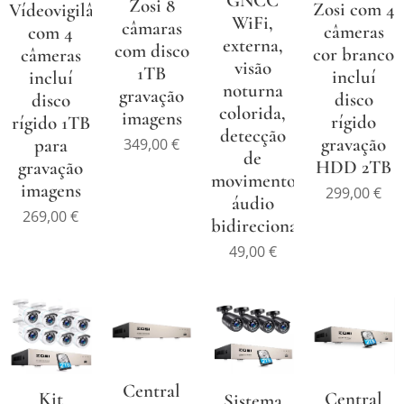
GNCC
Zosi 8
Zosi com 4
Vídeovigilância
WiFi,
câmaras
câmeras
com 4
externa,
com disco
cor branco
câmeras
visão
1TB
incluí
incluí
noturna
gravação
disco
disco
colorida,
imagens
rígido
rígido 1TB
detecção
gravação
para
349,00
€
de
HDD 2TB
gravação
movimento,
imagens
299,00
€
áudio
269,00
€
bidirecional
49,00
€
Central
Kit
Central
Sistema