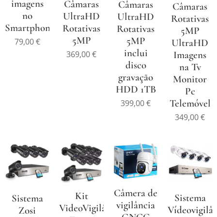
imagens
Câmaras
Câmaras
Câmaras
no
UltraHD
UltraHD
Rotativas
Smartphone
Rotativas
Rotativas
5MP
5MP
5MP
79,00
€
UltraHD
inclui
369,00
€
Imagens
disco
na Tv
gravação
Monitor
HDD 1TB
Pc
Telemóvel
399,00
€
349,00
€
Câmera de
Kit
Sistema
Sistema
vigilância
VideoVigilância
Vídeovigilâ
Zosi