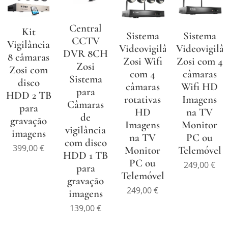
Central
Kit
Sistema
Sistema
CCTV
Vigilância
Videovigilância
Videovigilâ
DVR 8CH
8 câmaras
Zosi Wifi
Zosi com 4
Zosi
Zosi com
com 4
câmaras
Sistema
disco
câmaras
Wifi HD
para
HDD 2 TB
rotativas
Imagens
Câmaras
para
HD
na TV
de
gravação
Imagens
Monitor
vigilância
imagens
na TV
PC ou
com disco
399,00
€
Monitor
Telemóvel
HDD 1 TB
PC ou
249,00
€
para
Telemóvel
gravação
249,00
€
imagens
139,00
€