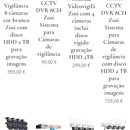
CCTV
Vigilância
CCTV
Vídeovigilância
DVR 8CH
8 câmaras
DVR 8CH
Zosi com 4
Zosi
cor branco
Zosi
câmeras
Sistema
Zosi com
Sistema
incluí
para
disco
para
disco
Câmaras
HDD 2 TB
Câmaras
rígido
de
para
de
gravação
vigilância
gravação
vigilância
HDD 2TB
99,00
€
imagens
com disco
299,00
€
HDD 2 TB
399,00
€
para
gravação
imagens
159,00
€