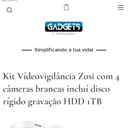
Simplificando a tua vida!
Kit Vídeovigilância Zosi com 4
câmeras brancas incluí disco
rígido gravação HDD 1TB