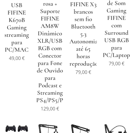
de Som
rosa +
FIFINE X3
USB
Gaming
Suporte
brancos
FIFINE
FIFINE
FIFINE
sem fio
K670B
com
AM8W
Bluetooth
Gaming
Surround
Dinâmico
5.3
streaming
USB RGB
XLR/USB
Autonomia
para
para
RGB com
até 65
PC/MAC
PC/Laptop/
Conector
horas
49,00
€
para Fone
reprodução
79,00
€
de Ouvido
79,00
€
para
Podcast e
Streaming
PS4/PS5/PC
129,00
€