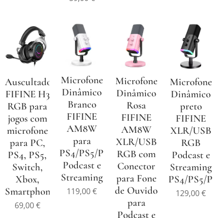
Microfone
Microfone
Microfone
Auscultadores
Dinâmico
Dinâmico
Dinâmico
FIFINE H3
Branco
Rosa
preto
RGB para
FIFINE
FIFINE
FIFINE
jogos com
AM8W
AM8W
XLR/USB
microfone
para
XLR/USB
RGB
para PC,
PS4/PS5/PC
RGB com
Podcast e
PS4, PS5,
Podcast e
Conector
Streaming
Switch,
Streaming
para Fone
PS4/PS5/P
Xbox,
de Ouvido
Smartphone
119,00
€
129,00
€
para
69,00
€
Podcast e