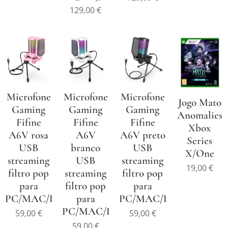
129,00
€
Microfone
Microfone
Microfone
Jogo Mato
Gaming
Gaming
Gaming
Anomalies
Fifine
Fifine
Fifine
Xbox
A6V rosa
A6V
A6V preto
Series
USB
branco
USB
X/One
streaming
USB
streaming
19,00
€
filtro pop
streaming
filtro pop
para
filtro pop
para
PC/MAC/PS4/PS5
para
PC/MAC/PS4/PS5
PC/MAC/PS4/PS5
59,00
€
59,00
€
59,00
€