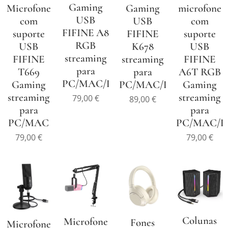
Gaming
Microfone
Gaming
microfone
USB
com
USB
com
FIFINE A8
suporte
FIFINE
suporte
RGB
USB
K678
USB
streaming
FIFINE
streaming
FIFINE
para
T669
para
A6T RGB
PC/MAC/PS4/PS5
Gaming
PC/MAC/PS4/PS5
Gaming
streaming
streaming
79,00
€
89,00
€
para
para
PC/MAC
PC/MAC/P
79,00
€
79,00
€
Colunas
Microfone
Fones
Microfone