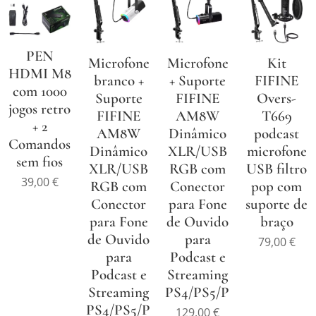
PEN
Microfone
Microfone
Kit
HDMI M8
branco +
+ Suporte
FIFINE
com 1000
Suporte
FIFINE
Overs-
jogos retro
FIFINE
AM8W
T669
+ 2
AM8W
Dinâmico
podcast
Comandos
Dinâmico
XLR/USB
microfone
sem fios
XLR/USB
RGB com
USB filtro
39,00
€
RGB com
Conector
pop com
Conector
para Fone
suporte de
para Fone
de Ouvido
braço
de Ouvido
para
79,00
€
para
Podcast e
Podcast e
Streaming
Streaming
PS4/PS5/PC
PS4/PS5/PC
129,00
€