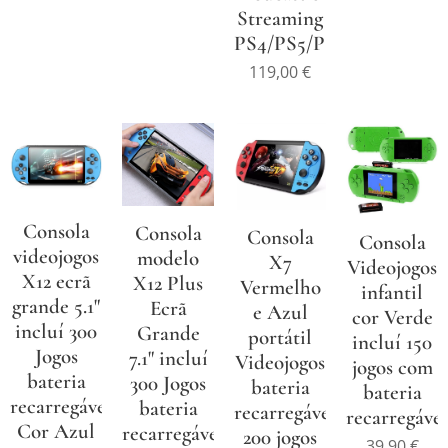
Streaming
PS4/PS5/PC
119,00
€
Consola
Consola
Consola
Consola
videojogos
modelo
X7
Videojogos
X12 ecrã
X12 Plus
Vermelho
infantil
grande 5.1"
Ecrã
e Azul
cor Verde
incluí 300
Grande
portátil
incluí 150
Jogos
7.1" incluí
Videojogos
jogos com
bateria
300 Jogos
bateria
bateria
recarregável
bateria
recarregável
recarregável
Cor Azul
recarregável
200 jogos
39,90
€