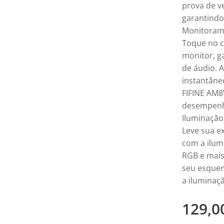
prova de ve
garantindo 
Monitoram
Toque no c
monitor, g
de áudio. 
instantâne
FIFINE AM8
desempenh
Iluminação
Leve sua e
com a ilum
RGB e mais
seu esquem
a iluminaç
129,0