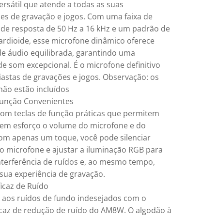
ersátil que atende a todas as suas
es de gravação e jogos. Com uma faixa de
 de resposta de 50 Hz a 16 kHz e um padrão de
ardioide, esse microfone dinâmico oferece
de áudio equilibrada, garantindo uma
de som excepcional. É o microfone definitivo
iastas de gravações e jogos. Observação: os
não estão incluídos
Função Convenientes
om teclas de função práticas que permitem
sem esforço o volume do microfone e do
om apenas um toque, você pode silenciar
 o microfone e ajustar a iluminação RGB para
interferência de ruídos e, ao mesmo tempo,
sua experiência de gravação.
icaz de Ruído
 aos ruídos de fundo indesejados com o
icaz de redução de ruído do AM8W. O algodão à