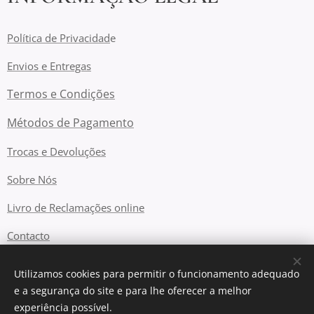
Política de Privacidad
e
Envios e Entregas
Termos e Condições
Métodos de Pagamento
Trocas e Devoluções
Sobre Nós
Livro de Reclamações online
Contacto
Utilizamos cookies para permitir o funcionamento adequado
e a segurança do site e para lhe oferecer a melhor
Cookies
experiência possível.