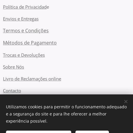
Política de Privacidad
e
Envios e Entregas
Termos e Condições
Métodos de Pagamento
Trocas e Devoluções
Sobre Nós
Livro de Reclamações online
Contacto
Utilizamos cookies para permitir o funcionamento adequado
e a segurança do site e para lhe oferecer a melhor
Cookies
experiência possível.