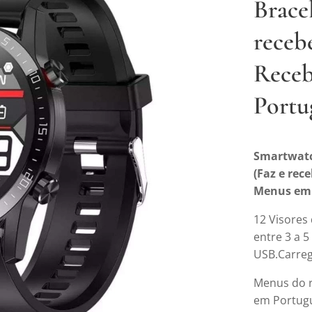
Bracel
receb
Receb
Portu
Smartwatc
(Faz e re
Menus em
12 Visores
entre 3 a 
USB.Carreg
Menus do r
em Portug