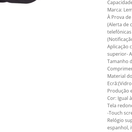
Capacidade
Marca: Lem
À Prova de
(Alerta de
telefónica
(Notificaç
Aplicação 
superior- 
Tamanho do
Comprimen
Material d
Ecrã:(Vidro
Produção ec
Cor: Igual 
Tela redon
-Touch sc
Relógio sup
espanhol, i