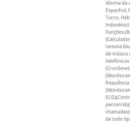
Idioma da a
Espanhol, F
Turco, Hebr
Indonésio)
Funções:(R
(Calculado
remota blue
de música 
telefónicas
(Cronômetr
(Monitora
frequência
(Monitora
ECG)(Contr
percorrida
chamadas)(
de todo ti