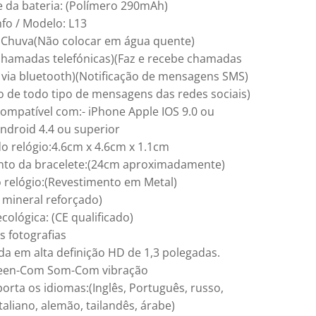
 da bateria: (Polímero 290mAh)
fo / Modelo: L13
 Chuva(Não colocar em água quente)
 chamadas telefónicas)(Faz e recebe chamadas
s via bluetooth)(Notificação de mensagens SMS)
ão de todo tipo de mensagens das redes sociais)
compatível com:- iPhone Apple IOS 9.0 ou
Android 4.4 ou superior
 relógio:4.6cm x 4.6cm x 1.1cm
to da bracelete:(24cm aproximadamente)
o relógio:(Revestimento em Metal)
 mineral reforçado)
ológica: (CE qualificado)
às fotografias
da em alta definição HD de 1,3 polegadas.
reen-Com Som-Com vibração
orta os idiomas:(Inglês, Português, russo,
taliano, alemão, tailandês, árabe)