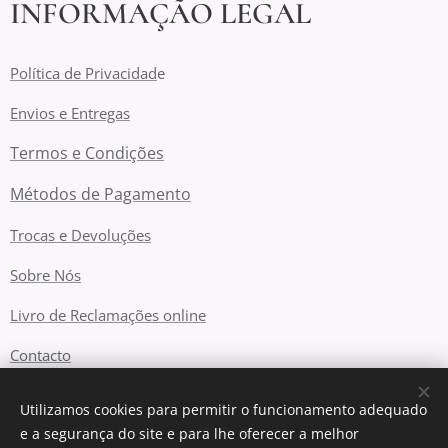
INFORMAÇÃO LEGAL
Política de Privacidad
e
Envios e Entregas
Termos e Condições
Métodos de Pagamento
Trocas e Devoluções
Sobre Nós
Livro de Reclamações online
Contacto
Utilizamos cookies para permitir o funcionamento adequado
e a segurança do site e para lhe oferecer a melhor
Cookies