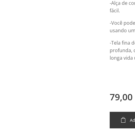
-Alça de co
fácil.
-Você pode
usando um 
-Tela fina d
profunda, 
longa vida
79,00
Ad