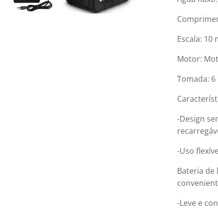
Comprimen
Escala: 10
Motor: Mo
Tomada: 6
Característ
-Design sem
recarregáve
-Uso flexíve
Bateria de
convenient
-Leve e con