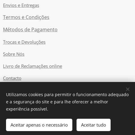
Envios e Entregas
Termos e Condições
Métodos de Pagamento
Trocas e Devoluções
Sobre Nós
Livro de Reclamações online
Contacto
Utilizamos cookies para permitir o funcionamento adequado
e a segurança do site e para lhe oferecer a melhor
Cookies
experiência possível.
Adicionar ao carrinho
Aceitar apenas o necessário
Aceitar tudo