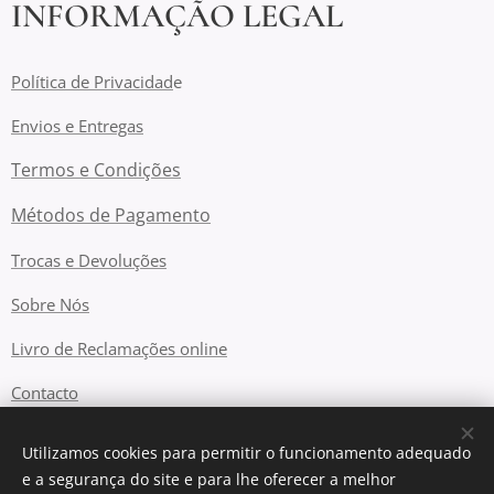
INFORMAÇÃO LEGAL
Política de Privacidad
e
Envios e Entregas
Termos e Condições
Métodos de Pagamento
Trocas e Devoluções
Sobre Nós
Livro de Reclamações online
Contacto
Utilizamos cookies para permitir o funcionamento adequado
e a segurança do site e para lhe oferecer a melhor
Cookies