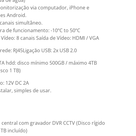
va de água)
onitorização via computador, iPhone e
es Android.
 canais simultâneo.
a de funcionamento: -10ºC to 50ºC
 Vídeo: 8 canais Saída de Vídeo: HDMI / VGA
 rede: RJ45Ligação USB: 2x USB 2.0
TA hdd: disco mínimo 500GB / máximo 4TB
isco 1 TB)
o: 12V DC 2A
nstalar, simples de usar.
 central com gravador DVR CCTV (Disco rígido
TB incluído)