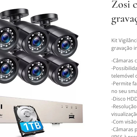
Zosi 
grava
Kit Vigilâ
gravação 
-Câmaras 
-Possibili
telemóvel 
-Permite fa
no seu sm
-Disco HDD
-Resolução
visualizaçã
-Com visão
-Câmaras po