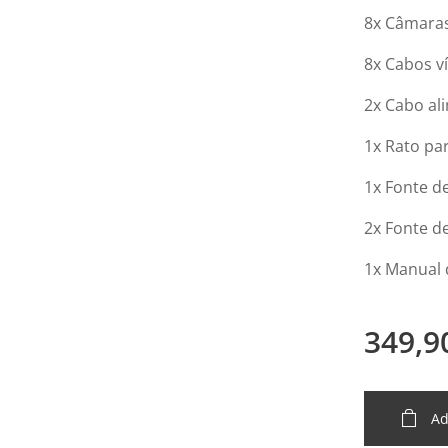
8x Câmara
8x Cabos v
2x Cabo al
1x Rato pa
1x Fonte d
2x Fonte d
1x Manual 
349,9
Ad