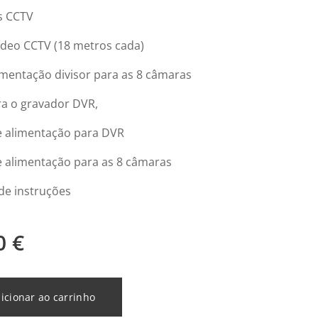
s CCTV
ídeo CCTV (18 metros cada)
imentação divisor para as 8 câmaras
ra o gravador DVR,
e alimentação para DVR
e alimentação para as 8 câmaras
de instruções
0
€
icionar ao carrinho