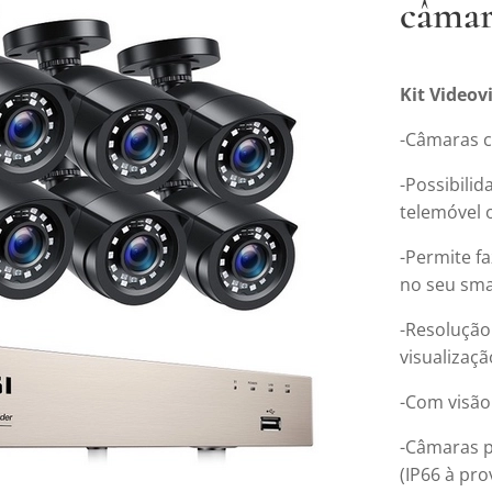
câmar
Kit Videov
-Câmaras 
-Possibili
telemóvel 
-Permite fa
no seu sm
-Resolução
visualizaçã
-Com visão
-Câmaras po
(IP66 à pro