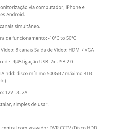
onitorização via computador, iPhone e
es Android.
 canais simultâneo.
a de funcionamento: -10ºC to 50ºC
 Vídeo: 8 canais Saída de Vídeo: HDMI / VGA
 rede: RJ45Ligação USB: 2x USB 2.0
TA hdd: disco mínimo 500GB / máximo 4TB
do)
o: 12V DC 2A
nstalar, simples de usar.
 central com gravador DVR CCTV (Disco HDD