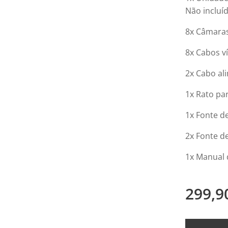
Não incluí
8x Câmara
8x Cabos v
2x Cabo al
1x Rato pa
1x Fonte d
2x Fonte d
1x Manual 
299,9