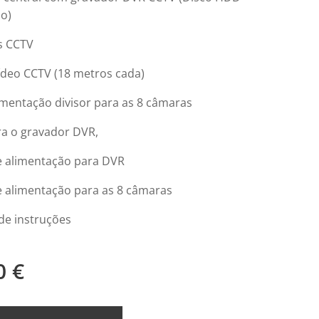
do)
s CCTV
ídeo CCTV (18 metros cada)
imentação divisor para as 8 câmaras
ra o gravador DVR,
e alimentação para DVR
e alimentação para as 8 câmaras
de instruções
0
€