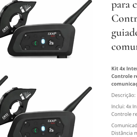
para 
Contr
guia
comun
Kit 4x Int
Controle 
comunicaç
Descrição:
Inclui: 4x
Controle r
Comunicado
Distância 