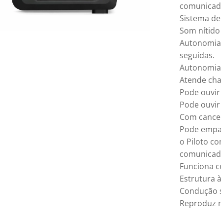
comunicad
Sistema d
Som nítido
Autonomia 
seguidas.
Autonomia 
Atende cha
Pode ouvi
Pode ouvir
Com cancel
Pode empar
o Piloto c
comunicad
Funciona c
Estrutura 
Condução s
Reproduz m