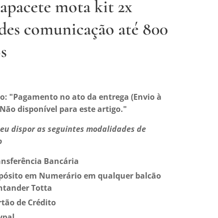
capacete mota kit 2x
des comunicação até 800
s
o: "
Pagamento no ato da entrega (E
nvio à
Não disponível para este artigo."
eu dispor as seguintes modalidades de
o
ansferência Bancária
pósito em Numerário em qualquer balcão
ntander Totta
rtão de Crédito
ypal