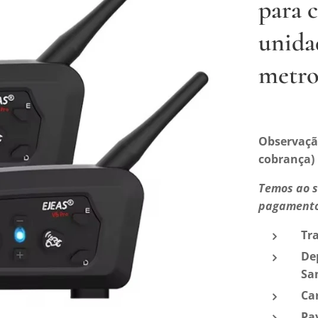
para 
unida
metro
Observaçã
cobrança)
Temos ao s
pagament
Tr
De
Sa
Ca
Pa