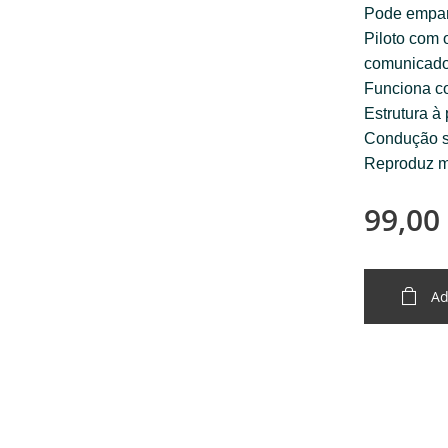
Pode empare
Piloto com 
comunicado
Funciona co
Estrutura à
Condução s
Reproduz m
99,00
Ad