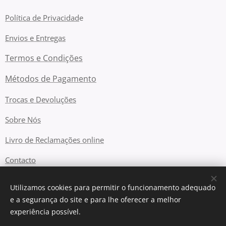
Política de Privacidad
e
Envios e Entregas
Termos e Condições
Métodos de Pagamento
Trocas e Devoluções
Sobre Nós
Livro de Reclamações online
Contacto
Utilizamos cookies para permitir o funcionamento adequado
e a segurança do site e para lhe oferecer a melhor
Cookies
experiência possível.