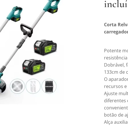
incluí
Corta Relva
carregado
Potente mo
resistência
Dobrável, f
133cm de 
O aparador
recursos e
Ajuste mul
diferentes
convenient
botão de a
Alça auxilia