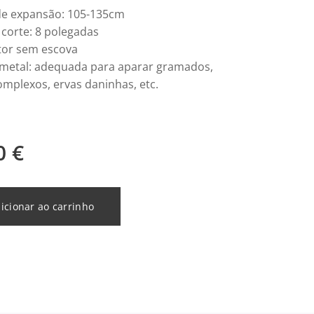
e expansão: 105-135cm
 corte: 8 polegadas
tor sem escova
metal: adequada para aparar gramados,
omplexos, ervas daninhas, etc.
0
€
icionar ao carrinho