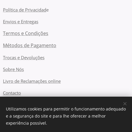
Política de Privacidad
e
Envios e Entregas
Termos e Condições
Métodos de Pagamento
Trocas e Devoluções
Sobre Nós
Livro de Reclamações online
Contacto
Utilizamos cookies para permitir o funcionamento adequado
e a segurança do site e para lhe oferecer a melhor
Cookies
experiência possível.