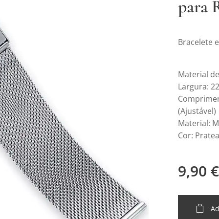
para 
Bracelete 
Material de
Largura: 
Compriment
(Ajustável)
Material: M
Cor: Prate
9,90
€
Ad