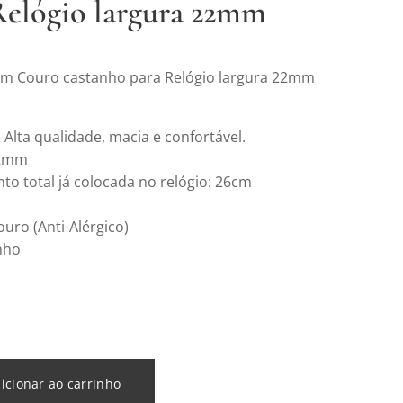
Relógio largura 22mm
em Couro castanho para Relógio largura 22mm
 Alta qualidade, macia e confortável.
22mm
o total já colocada no relógio: 26cm
ouro (Anti-Alérgico)
nho
icionar ao carrinho