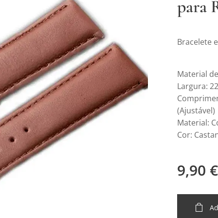
para 
Bracelete 
Material de
Largura: 
Compriment
(Ajustável)
Material: C
Cor: Casta
9,90
€
Ad